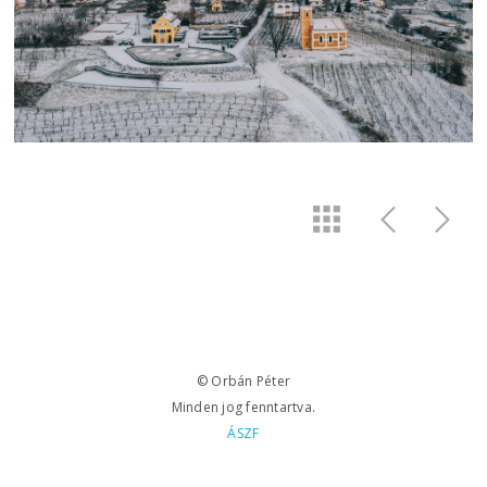
© Orbán Péter
Minden jog fenntartva.
ÁSZF