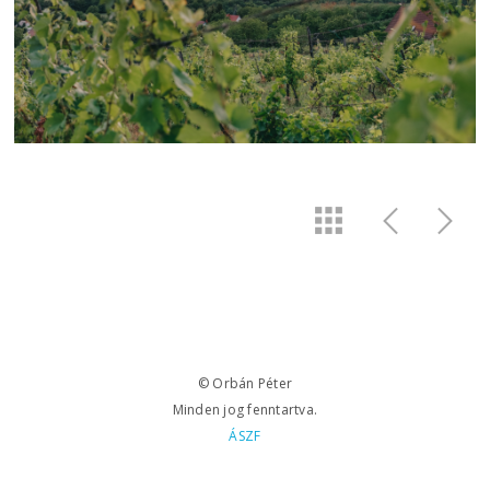
© Orbán Péter
Minden jog fenntartva.
ÁSZF